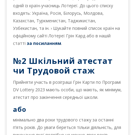
одній із країн-учасниць Лотереї. До цього списку
входять: Україна, Росія, Білорусь, Молдова,
Казахстан, Туркменистан, Таджикистан,
Узбекистан, та ін. › Шукайте повний список країн на
офіційному сайті Лотереї Грін Кард або в нашій
статті
за посиланням
.
№2 Шкільний атестат
чи Трудовой стаж
Прийняти участь в розіграші Грін Карти по Програмі
DV Lottery 2023 мають особи, що мають, як мінімум,
атестат про закінчення середньої школи.
або
мінімально два роки трудового стажу за останні
п’ять років. До уваги береться тільки діяльність, для
виконання якої потрібно не менше двох років