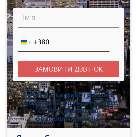
Ім'я
Телефон
*участь та реєстрація в
щорічний Лотереї Green
Card є повністю
безкоштовними.