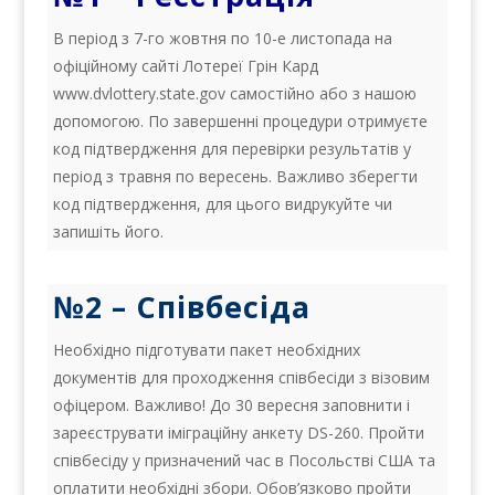
В період з 7-го жовтня по 10-е листопада на
офіційному сайті Лотереї Грін Кард
www.dvlottery.state.gov самостійно або з нашою
допомогою. По завершенні процедури отримуєте
код підтвердження для перевірки результатів у
період з травня по вересень. Важливо зберегти
код підтвердження, для цього видрукуйте чи
запишіть його.
№2 – Співбесіда
Необхідно підготувати пакет необхідних
документів для проходження співбесіди з візовим
офіцером. Важливо! До 30 вересня заповнити і
зареєструвати іміграційну анкету DS-260. Пройти
співбесіду у призначений час в Посольстві США та
оплатити необхідні збори. Обов’язково пройти