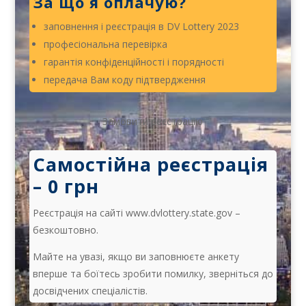
За що я оплачую?
заповнення і реєстрація в DV Lottery 2023
професіональна перевірка
гарантія конфіденційності і порядності
передача Вам коду підтвердження
Замовити реєстрацію
Самостійна реєстрація
– 0 грн
Реєстрація на сайті www.dvlottery.state.gov –
безкоштовно.
Майте на увазі, якщо ви заповнюєте анкету
вперше та боїтесь зробити помилку, зверніться до
досвідчених спеціалістів.