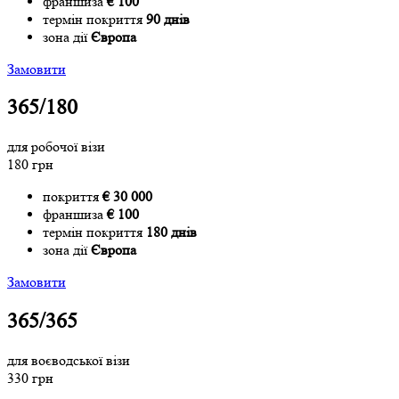
франшиза
€ 100
термін покриття
90 днів
зона дії
Європа
Замовити
365/180
для робочої візи
180 грн
покриття
€ 30 000
франшиза
€ 100
термін покриття
180 днів
зона дії
Європа
Замовити
365/365
для воєводської візи
330 грн