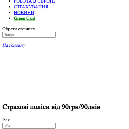
РОБОТА В ЄВРОПІ
СТРАХУВАННЯ
НОВИНИ
Green Card
Обрати сторінку
На головну
Страхові поліси від 90грн/90днів
Ім'я