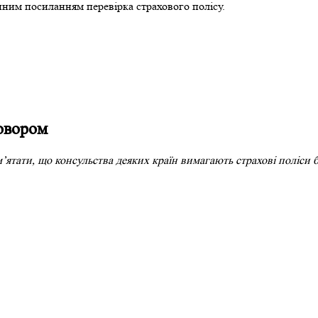
пним посиланням перевірка страхового полісу.
овором
ятати, що консульства деяких країн вимагають страхові поліси б